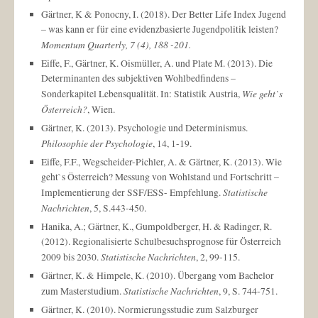
Gärtner, K & Ponocny, I. (2018). Der Better Life Index Jugend
– was kann er für eine evidenzbasierte Jugendpolitik leisten?
Momentum Quarterly, 7 (4), 188 -201.
Eiffe, F., Gärtner, K. Oismüller, A. und Plate M. (2013). Die
Determinanten des subjektiven Wohlbedfindens –
Wie geht`s
Sonderkapitel Lebensqualität. In: Statistik Austria,
Österreich?
, Wien.
Gärtner, K. (2013). Psychologie und Determinismus.
Philosophie der Psychologie
, 14, 1-19.
Eiffe, F.F., Wegscheider-Pichler, A. & Gärtner, K. (2013). Wie
geht`s Österreich? Messung von Wohlstand und Fortschritt –
Statistische
Implementierung der SSF/ESS- Empfehlung.
Nachrichten
, 5, S.443-450.
Hanika, A.; Gärtner, K., Gumpoldberger, H. & Radinger, R.
(2012). Regionalisierte Schulbesuchsprognose für Österreich
Statistische Nachrichten
2009 bis 2030.
, 2, 99-115.
Gärtner, K. & Himpele, K. (2010). Übergang vom Bachelor
Statistische Nachrichten
zum Masterstudium.
, 9, S. 744-751.
Gärtner, K. (2010). Normierungsstudie zum Salzburger