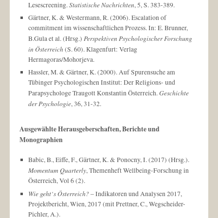
Statistische Nachrichten
Lesescreening.
, 5, S. 383-389.
Gärtner, K. & Westermann, R. (2006). Escalation of
commitment im wissenschaftlichen Prozess. In: E. Brunner,
Perspektiven Psychologischer Forschung
B.Gula et al. (Hrsg.)
in Österreich
(S. 60). Klagenfurt: Verlag
Hermagoras/Mohorjeva.
Hassler, M. & Gärtner, K. (2000). Auf Spurensuche am
Tübinger Psychologischen Institut: Der Religions- und
Geschichte
Parapsychologe Traugott Konstantin Österreich.
der Psychologie
, 36, 31-32.
Ausgewählte Herausgeberschaften, Berichte und
Monographien
Babic, B., Eiffe, F., Gärtner, K. & Ponocny, I. (2017) (Hrsg.).
Momentum Quarterly
, Themenheft Wellbeing-Forschung in
Österreich, Vol 6 (2).
Wie geht‘s Österreich?
– Indikatoren und Analysen 2017,
Projektbericht, Wien, 2017 (mit Prettner, C., Wegscheider-
Pichler, A.).